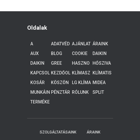
Oldalak
A
ADATVÉD
AJÁNLAT
ÁRAINK
FIÓKOM
ELEM
KÉRÉS
AUX
BLOG
COOKIE
DAIKIN
KLÍMA
POLICY
ALTHERM
DAIKIN
GREE
HASZNO
HŐSZIVA
(EU)
A 3
KLÍMA
KLÍMA
S
TTYÚK
ALACSON
KAPCSOL
KEZDŐOL
KLÍMASZ
KLÍMATIS
TUDNIVA
Y
AT
DAL
ERELÉS
ZTÍTÁS
LÓK
KOSÁR
KÖSZÖN
LG KLÍMA
MIDEA
HŐMÉRS
JÜK,
KLÍMA
ÉKLETŰ
MUNKÁIN
PÉNZTÁR
RÓLUNK
SPLIT
HOGY
RENDSZE
K
KLÍMA
ELKÜLDT
REK, 4-8
TERMÉKE
E
KW
K
ADATAIT!
KOLLEGÁ
INK
HAMARO
SZOLGÁLTATÁSAINK
ÁRAINK
SAN