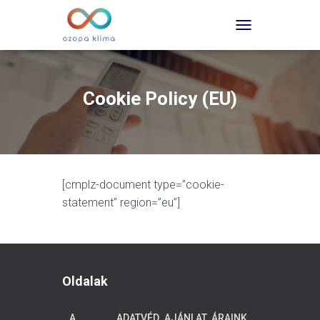
TOGGLE NAVIGATI
Cookie Policy (EU)
[cmplz-document type=”cookie-
statement” region=”eu”]
Oldalak
A
ADATVÉD
AJÁNLAT
ÁRAINK