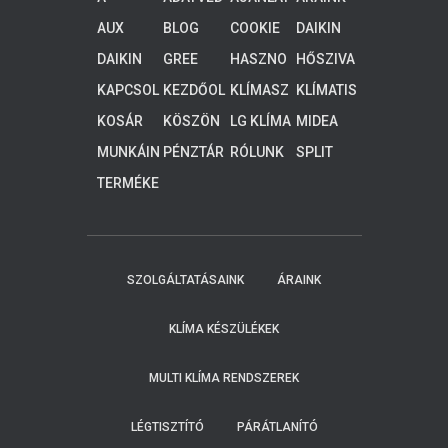
FIÓKOM
ELEM
KÉRÉS
AUX
BLOG
COOKIE
DAIKIN
KLÍMA
POLICY
ALTHERM
DAIKIN
GREE
HASZNO
HŐSZIVA
(EU)
A 3
KLÍMA
KLÍMA
S
TTYÚK
ALACSON
KAPCSOL
KEZDŐOL
KLÍMASZ
KLÍMATIS
TUDNIVA
Y
AT
DAL
ERELÉS
ZTÍTÁS
LÓK
KOSÁR
KÖSZÖN
LG KLÍMA
MIDEA
HŐMÉRS
JÜK,
KLÍMA
ÉKLETŰ
MUNKÁIN
PÉNZTÁR
RÓLUNK
SPLIT
HOGY
RENDSZE
K
KLÍMA
ELKÜLDT
REK, 4-8
TERMÉKE
E
KW
K
ADATAIT!
KOLLEGÁ
INK
HAMARO
SZOLGÁLTATÁSAINK
ÁRAINK
SAN
FELKERE
SIK ÖNT.
KLÍMA KÉSZÜLÉKEK
MULTI KLÍMA RENDSZEREK
LÉGTISZTÍTÓ
PÁRÁTLANÍTÓ