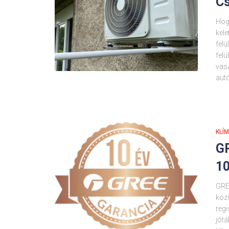
Cs
Hog
kel
felü
felü
vasa
autó
KLÍ
G
1
GRE
közö
regi
jótá