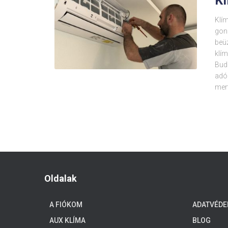
Kl
Klím
gond
beü
klí
Bud
adó
mert
Oldalak
A FIÓKOM
ADATVÉDE
AUX KLÍMA
BLOG