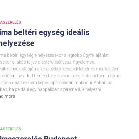
MASZERELÉS
íma beltéri egység ideális
helyezése
íma beltéri egység elhelyezésekor a legtöbb ügyfél ajánlat
sekor a lakás teljes alapterületét veszi figyelembe.
esítményük alapján a készülékek képesek lehetnek megfelelően
ni/fűteni az adott területet, de sajnos a legtöbb esetben a lakás
sztása miatt ez nem képes optimálisan működni. Abban az
ben, ha például egy nappaliban szeretnénk elhelyezni
ad more
MASZERELÉS