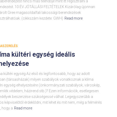
aberendezést nincs más teendője mint itt regisztrálni a
endezést. 10 ÉV JÓTÁLLÁSI FELTÉTELEK Kizárólag újonnan
árolt Gree magasoldalfali lakossági berendezések
isztrálhatóak. (cikkszám kezdete: GWH)
Read more
MASZERELÉS
íma kültéri egység ideális
helyezése
a kültéri egység Az első és legfontosabb, hogy az adott
ban (társasházak) milyen szabályok vonatkoznak a klíma
éri egység elhelyezésére (önkormányzati szabályok, városkép,
mlék védelem, házirend stb.)? Ezen információk, esetlegesen
edélyek beszerzése szükségessé válhat. Legegyszerűbb a
s képviselőtől érdeklődni, mit lehet és mit nem, még a felmérés
t, hogy a
Read more