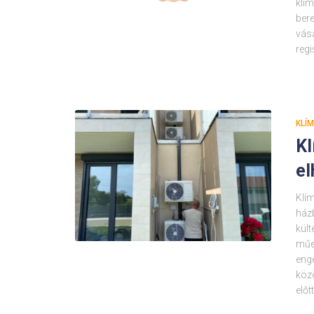
klím
ber
vás
reg
KLÍ
Kl
el
Klím
ház
kült
műe
eng
közö
előt