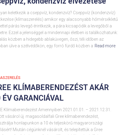
eppvíz, kondenzvíz elvezetése
yan keletkezik a cseppvíz, kondenzvíz? Cseppvíz (kondenzvíz)
etkezése (klímaszerelés) amikor egy alacsonyabb hőmérsékletű
lettel párás levegő érintkezik, a pára kicsapódik a levegőből a
letre. Ezzel a jelenséggel a mindennapi életben is találkozhatunk:
lás közben a hidegebb ablaküvegen, őszi, téli időben az
ban ülve a szélvédőkön, egy forró fürdő közben a
Read more
MASZERELÉS
REE KLÍMABERENDEZÉST AKÁR
0 ÉV GARANCIÁVAL
E Klímaberendezést Amennyiben 2021.01.01. – 2021.12.31.
tt vásárol új magasoldalfali Gree klímaberendezést,
sztrálja honlapunkon a 10 év teljeskörű magyarországi
llásért! Miután cégünknél vásárolt, és telepítettük a Gree