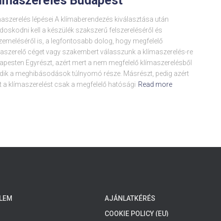
ímaszerelés Budapest
aszerelés lépései A klímaberendezés kiválasztása után
oskodni kell a készülék szakszerű felszereléséről és
zemeléséről is, a legfontosabb dolog, hogy megfelelő
maszerelő céget vagy szakembert válasszunk a klímaszerelés-re
apesten Egyrészt, azért mert a nem megfelelő klímaszerelésből
dik a meghibásodások túlnyomó része. Másrészt, pedig azért
 a klímaszerelést csak a megfelelő hatósági
Read more
LEM
AJÁNLATKÉRÉS
COOKIE POLICY (EU)