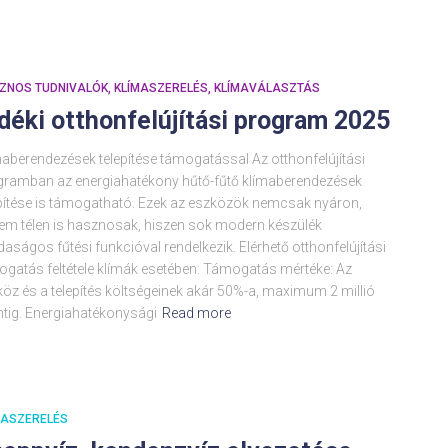
ZNOS TUDNIVALÓK
KLÍMASZERELÉS
KLÍMAVÁLASZTÁS
déki otthonfelújítási program 2025
aberendezések telepítése támogatással Az otthonfelújítási
gramban az energiahatékony hűtő-fűtő klímaberendezések
epítése is támogatható. Ezek az eszközök nemcsak nyáron,
em télen is hasznosak, hiszen sok modern készülék
aságos fűtési funkcióval rendelkezik. Elérhető otthonfelújítási
ogatás feltétele klímák esetében: Támogatás mértéke: Az
öz és a telepítés költségeinek akár 50%-a, maximum 2 millió
ntig. Energiahatékonysági
Read more
MASZERELÉS