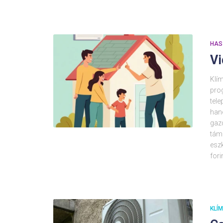
HAS
Vi
Klím
pro
tel
han
gazd
tám
eszk
fori
KLÍ