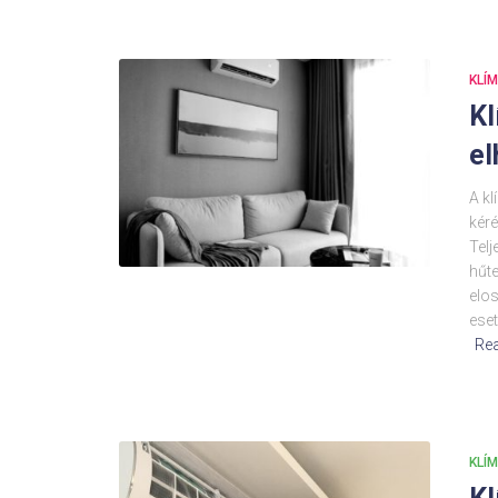
KLÍ
Kl
el
A kl
kéré
Telj
hűte
elo
eset
Re
KLÍ