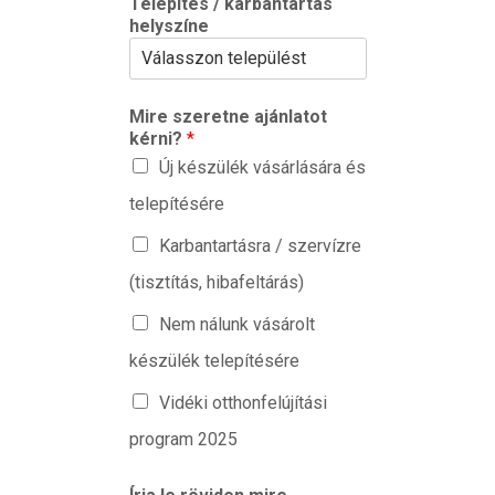
Telepítés / karbantartás
helyszíne
Mire szeretne ajánlatot
kérni?
*
Új készülék vásárlására és
telepítésére
Karbantartásra / szervízre
(tisztítás, hibafeltárás)
Nem nálunk vásárolt
készülék telepítésére
Vidéki otthonfelújítási
program 2025