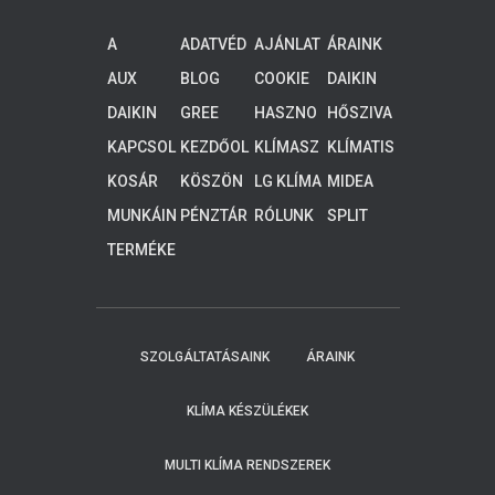
A
ADATVÉD
AJÁNLAT
ÁRAINK
FIÓKOM
ELEM
KÉRÉS
AUX
BLOG
COOKIE
DAIKIN
KLÍMA
POLICY
ALTHERM
DAIKIN
GREE
HASZNO
HŐSZIVA
(EU)
A 3
KLÍMA
KLÍMA
S
TTYÚK
ALACSON
KAPCSOL
KEZDŐOL
KLÍMASZ
KLÍMATIS
TUDNIVA
Y
AT
DAL
ERELÉS
ZTÍTÁS
LÓK
KOSÁR
KÖSZÖN
LG KLÍMA
MIDEA
HŐMÉRS
JÜK,
KLÍMA
ÉKLETŰ
MUNKÁIN
PÉNZTÁR
RÓLUNK
SPLIT
HOGY
RENDSZE
K
KLÍMA
ELKÜLDT
REK, 4-8
TERMÉKE
E
KW
K
ADATAIT!
KOLLEGÁ
INK
HAMARO
SZOLGÁLTATÁSAINK
ÁRAINK
SAN
FELKERE
SIK ÖNT.
KLÍMA KÉSZÜLÉKEK
MULTI KLÍMA RENDSZEREK