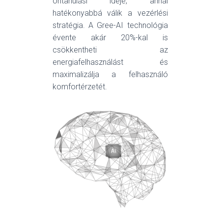
öntanulási ideje, annál
hatékonyabbá válik a vezérlési
stratégia. A Gree-AI technológia
évente akár 20%-kal is
csökkentheti az
energiafelhasználást és
maximalizálja a felhasználó
komfortérzetét.