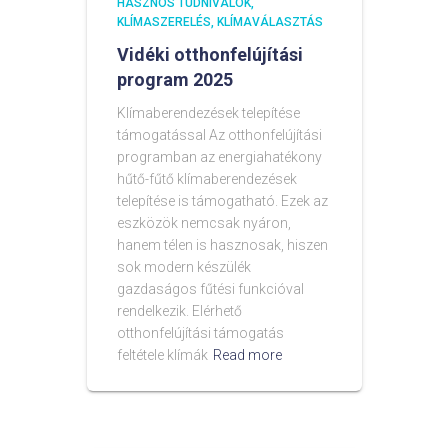
HASZNOS TUDNIVALÓK
KLÍMASZERELÉS
KLÍMAVÁLASZTÁS
Vidéki otthonfelújítási
program 2025
Klímaberendezések telepítése
támogatással Az otthonfelújítási
programban az energiahatékony
hűtő-fűtő klímaberendezések
telepítése is támogatható. Ezek az
eszközök nemcsak nyáron,
hanem télen is hasznosak, hiszen
sok modern készülék
gazdaságos fűtési funkcióval
rendelkezik. Elérhető
otthonfelújítási támogatás
feltétele klímák
Read more