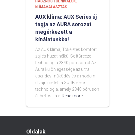
HASZNOS TUDNIVALÓK
KLÍMAVÁLASZTÁS
AUX klíma: AUX Series új
tagja az AURA sorozat
megérkezett a
kínálatunkba!
Az AUX klíma, Tökéletes komfort
zaj és huzat nélkül SoftBreeze
technológia 2340 póruson át Az
Aura különlegessége az ultra
csendes működés és a modern
dizájn mellett a SoftBreeze
technológia, amely 2340 póruson
át biztosítja a
Read more
Oldalak