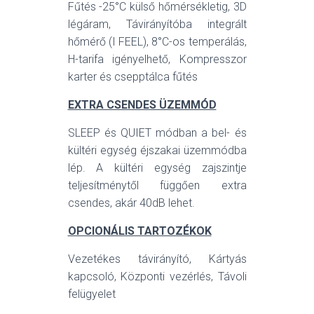
Fűtés -25°C külső hőmérsékletig, 3D
légáram, Távirányítóba integrált
hőmérő (I FEEL), 8°C-os temperálás,
H-tarifa igényelhető, Kompresszor
karter és csepptálca fűtés
EXTRA CSENDES ÜZEMMÓD
SLEEP és QUIET módban a bel- és
kültéri egység éjszakai üzemmódba
lép. A kültéri egység zajszintje
teljesítménytől függően extra
csendes, akár 40dB lehet.
OPCIONÁLIS TARTOZÉKOK
Vezetékes távirányító, Kártyás
kapcsoló, Központi vezérlés, Távoli
felügyelet