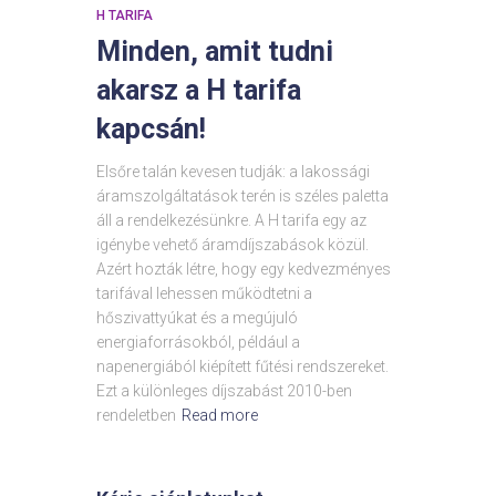
H TARIFA
Minden, amit tudni
akarsz a H tarifa
kapcsán!
Elsőre talán kevesen tudják: a lakossági
áramszolgáltatások terén is széles paletta
áll a rendelkezésünkre. A H tarifa egy az
igénybe vehető áramdíjszabások közül.
Azért hozták létre, hogy egy kedvezményes
tarifával lehessen működtetni a
hőszivattyúkat és a megújuló
energiaforrásokból, például a
napenergiából kiépített fűtési rendszereket.
Ezt a különleges díjszabást 2010-ben
rendeletben
Read more