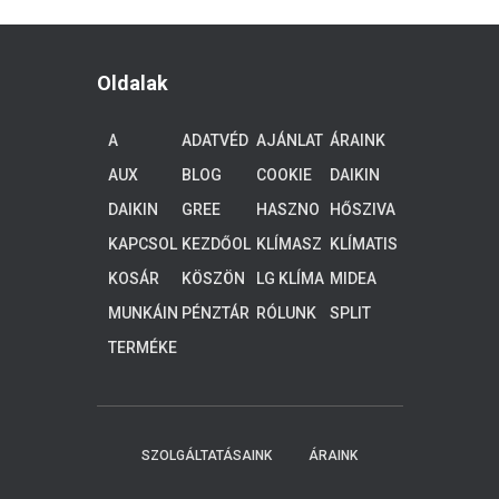
Oldalak
A
ADATVÉD
AJÁNLAT
ÁRAINK
FIÓKOM
ELEM
KÉRÉS
AUX
BLOG
COOKIE
DAIKIN
KLÍMA
POLICY
ALTHERM
DAIKIN
GREE
HASZNO
HŐSZIVA
(EU)
A 3
KLÍMA
KLÍMA
S
TTYÚK
ALACSON
KAPCSOL
KEZDŐOL
KLÍMASZ
KLÍMATIS
TUDNIVA
Y
AT
DAL
ERELÉS
ZTÍTÁS
LÓK
KOSÁR
KÖSZÖN
LG KLÍMA
MIDEA
HŐMÉRS
JÜK,
KLÍMA
ÉKLETŰ
MUNKÁIN
PÉNZTÁR
RÓLUNK
SPLIT
HOGY
RENDSZE
K
KLÍMA
ELKÜLDT
REK, 4-8
TERMÉKE
E
KW
K
ADATAIT!
KOLLEGÁ
INK
HAMARO
SZOLGÁLTATÁSAINK
ÁRAINK
SAN
FELKERE