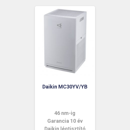
Daikin MC30YV/YB
46 nm-ig
Garancia 10 év
Daikin légtisztító