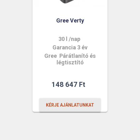
Gree Verty
30 l /nap
Garancia 3 év
Gree Párátlanító és
légtisztító
148 647
Ft
KÉRJE AJÁNLATUNKAT