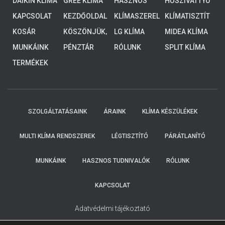
DAIKIN KLÍMA
GREE KLÍMA
HASZNOS
HŐSZIVATTYÚ
ALACSONY
TUDNIVALÓK
K
HŐMÉRSÉKLE
KAPCSOLAT
KEZDŐOLDAL
KLÍMASZEREL
KLÍMATISZTÍT
TŰ
ÉS
ÁS
KOSÁR
KÖSZÖNJÜK,
LG KLÍMA
MIDEA KLÍMA
RENDSZEREK,
HOGY
4-8 KW
MUNKÁINK
PÉNZTÁR
RÓLUNK
SPLIT KLÍMA
ELKÜLDTE
ADATAIT!
TERMÉKEK
KOLLEGÁINK
HAMAROSAN
FELKERESIK
ÖNT.
SZOLGÁLTATÁSAINK
ÁRAINK
KLÍMA KÉSZÜLÉKEK
MULTI KLÍMA RENDSZEREK
LÉGTISZTÍTÓ
PÁRÁTLANÍTÓ
MUNKÁINK
HASZNOS TUDNIVALÓK
RÓLUNK
KAPCSOLAT
Adatvédelmi tájékoztató