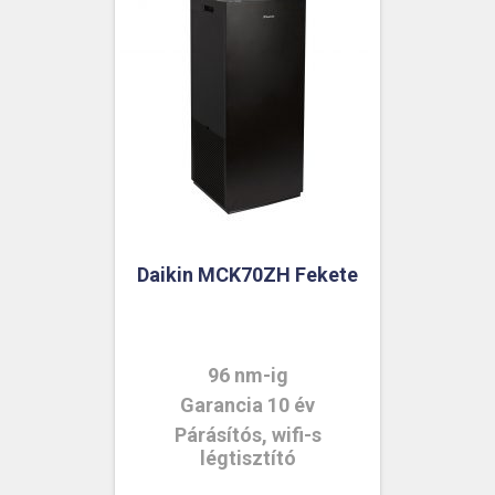
Daikin MCK70ZH Fekete
96 nm-ig
Garancia 10 év
Párásítós, wifi-s
légtisztító