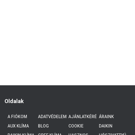
Oldalak
A FIÓKOM
ADATVÉDELEM
AJÁNLATKÉRÉ
ÁRAINK
S
AUX KLÍMA
BLOG
COOKIE
DAIKIN
POLICY (EU)
ALTHERMA 3