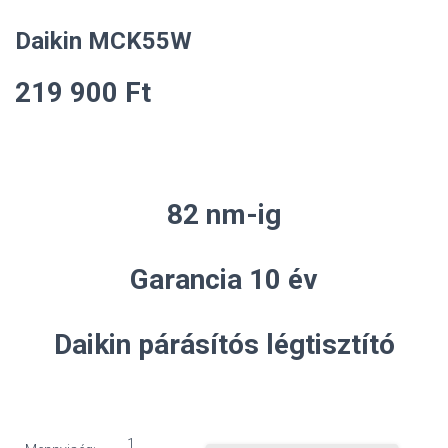
Daikin MCK55W
219 900
Ft
82 nm-ig
Garancia 10 év
Daikin párásítós légtisztító
Daikin