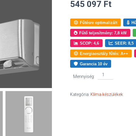
545 097
Ft
Fűtésre optimalizált
Hű
Fűtő teljesítmény: 7,8 kW
SCOP: 4,6
SEER: 8,5
Energiaosztály fűtés: A++
Garancia 10 év
Gree
Mennyiség:
Airy
7,1
kW
Kategória:
Klíma készülékek
mennyiség