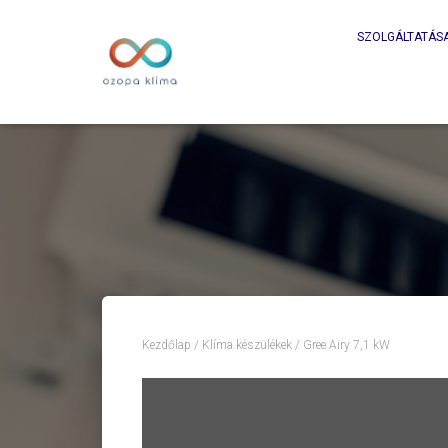
SZOLGÁLTATÁS
Kezdőlap
/
Klíma készülékek
/ Gree Airy 7,1 kW