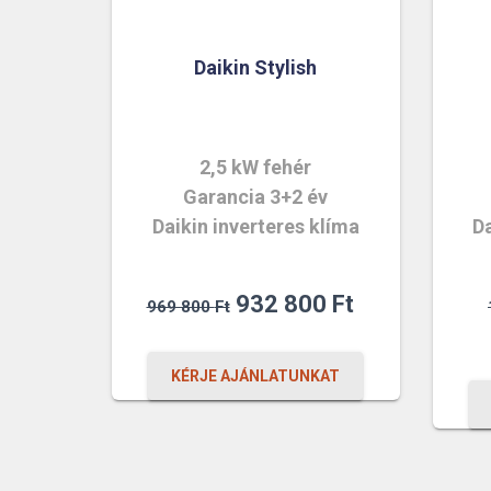
Daikin Stylish
2,5 kW fehér
Garancia 3+2 év
Daikin inverteres klíma
Da
Original
Current
932 800
Ft
969 800
Ft
price
price
was:
is:
KÉRJE AJÁNLATUNKAT
969
932
800 Ft.
800 Ft.