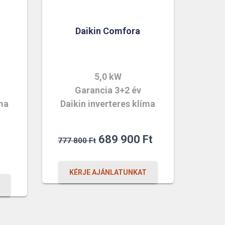
Daikin Comfora
5,0 kW
Garancia 3+2 év
íma
Daikin inverteres klíma
al
Original
Current
689 900
Ft
777 800
Ft
ent
price
price
was:
is:
KÉRJE AJÁNLATUNKAT
777
689
800 Ft.
900 Ft.
t.
t.