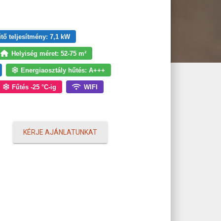
tő teljesítmény: 7,1 kW
Helyiség méret: 52-75 m²
Energiaosztály hűtés: A+++
Fűtés -25 °C-ig
WIFI
KÉRJE AJÁNLATUNKAT