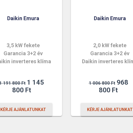
Daikin Emura
Daikin Emura
3,5 kW fekete
2,0 kW fekete
Garancia 3+2 év
Garancia 3+2 év
ikin inverteres klíma
Daikin inverteres kl
Original
Origin
1 145
968
1 191 800
Ft
1 006 800
Ft
price
Current
price
Curr
800
Ft
800
Ft
was:
price
was:
price
1
is:
1
is:
KÉRJE AJÁNLATUNKAT
KÉRJE AJÁNLATUNKAT
191
1
006
968
800 Ft.
145
800 F
800 F
800 Ft.