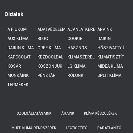
Oldalak
A FIÓKOM
ADATVÉDELEM
AJÁNLATKÉRÉ
ÁRAINK
S
AUX KLÍMA
BLOG
COOKIE
DAIKIN
POLICY (EU)
ALTHERMA 3
DAIKIN KLÍMA
GREE KLÍMA
HASZNOS
HŐSZIVATTYÚ
ALACSONY
TUDNIVALÓK
K
HŐMÉRSÉKLE
KAPCSOLAT
KEZDŐOLDAL
KLÍMASZEREL
KLÍMATISZTÍT
TŰ
ÉS
ÁS
KOSÁR
KÖSZÖNJÜK,
LG KLÍMA
MIDEA KLÍMA
RENDSZEREK,
HOGY
4-8 KW
MUNKÁINK
PÉNZTÁR
RÓLUNK
SPLIT KLÍMA
ELKÜLDTE
ADATAIT!
TERMÉKEK
KOLLEGÁINK
HAMAROSAN
FELKERESIK
ÖNT.
SZOLGÁLTATÁSAINK
ÁRAINK
KLÍMA KÉSZÜLÉKEK
MULTI KLÍMA RENDSZEREK
LÉGTISZTÍTÓ
PÁRÁTLANÍTÓ