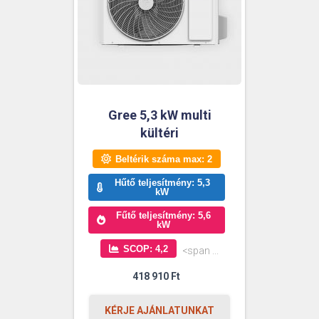
Gree 5,3 kW multi
kültéri
Beltérik száma max: 2
Hűtő teljesítmény: 5,3
kW
Fűtő teljesítmény: 5,6
kW
SCOP: 4,2
<span ...
418 910
Ft
KÉRJE AJÁNLATUNKAT