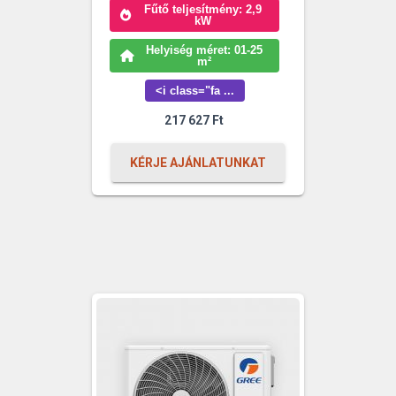
Fűtő teljesítmény: 2,9
kW
Helyiség méret: 01-25
m²
<i class="fa ...
217 627
Ft
KÉRJE AJÁNLATUNKAT