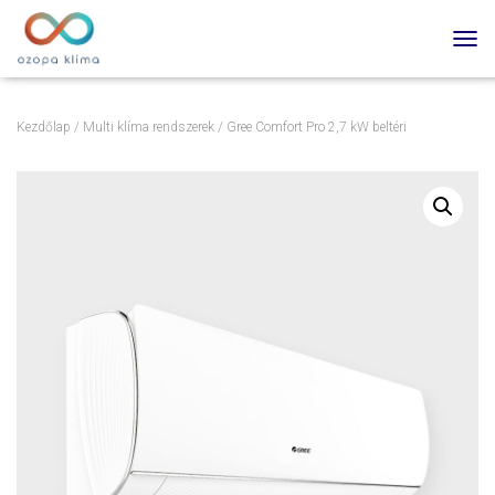
TOGG
Kezdőlap
/
Multi klíma rendszerek
/ Gree Comfort Pro 2,7 kW beltéri