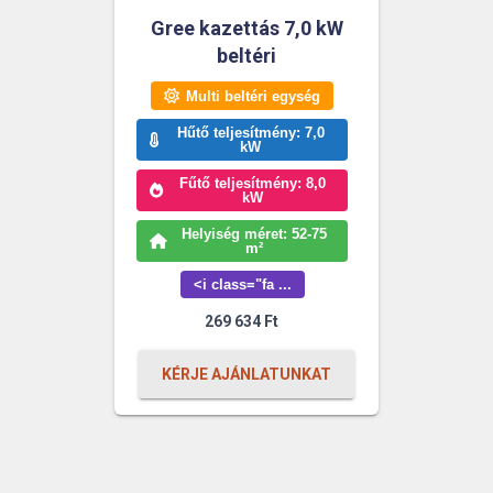
Gree kazettás 7,0 kW
beltéri
Multi beltéri egység
Hűtő teljesítmény: 7,0
kW
Fűtő teljesítmény: 8,0
kW
Helyiség méret: 52-75
m²
<i class="fa ...
269 634
Ft
KÉRJE AJÁNLATUNKAT