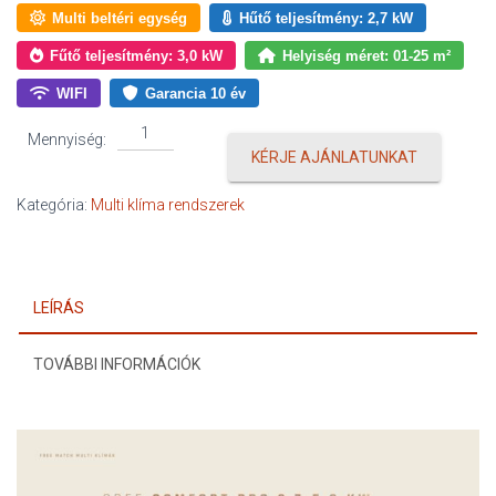
Multi beltéri egység
Hűtő teljesítmény: 2,7 kW
Fűtő teljesítmény: 3,0 kW
Helyiség méret: 01-25 m²
WIFI
Garancia 10 év
Gree
Mennyiség:
Comfort
KÉRJE AJÁNLATUNKAT
Pro
2,7
Kategória:
Multi klíma rendszerek
kW
beltéri
mennyiség
LEÍRÁS
TOVÁBBI INFORMÁCIÓK