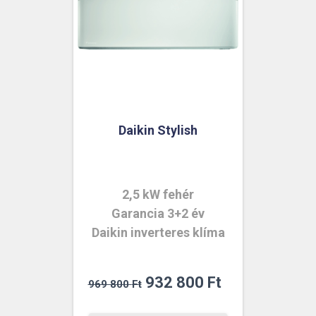
Daikin Stylish
2,5 kW fehér
Garancia 3+2 év
Daikin inverteres klíma
Original
Current
932 800
Ft
969 800
Ft
price
price