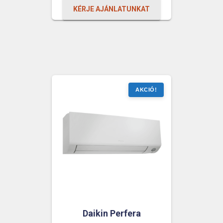
was:
is:
KÉRJE AJÁNLATUNKAT
969
932
800 Ft.
800 Ft.
Daikin Perfera