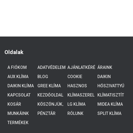
Oldalak
A FIÓKOM
ADATVÉDELEM
AJÁNLATKÉRÉ
ÁRAINK
S
AUX KLÍMA
BLOG
COOKIE
DAIKIN
POLICY (EU)
ALTHERMA 3
DAIKIN KLÍMA
GREE KLÍMA
HASZNOS
HŐSZIVATTYÚ
ALACSONY
TUDNIVALÓK
K
HŐMÉRSÉKLE
KAPCSOLAT
KEZDŐOLDAL
KLÍMASZEREL
KLÍMATISZTÍT
TŰ
ÉS
ÁS
KOSÁR
KÖSZÖNJÜK,
LG KLÍMA
MIDEA KLÍMA
RENDSZEREK,
HOGY
4-8 KW
MUNKÁINK
PÉNZTÁR
RÓLUNK
SPLIT KLÍMA
ELKÜLDTE
ADATAIT!
TERMÉKEK
KOLLEGÁINK
HAMAROSAN