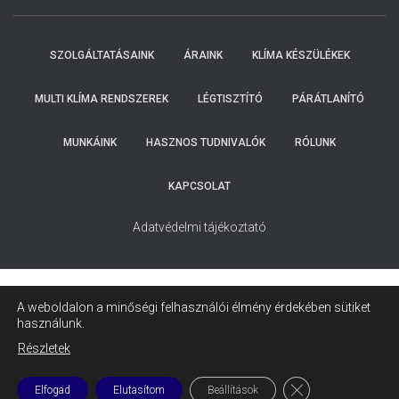
FELKERESIK
ÖNT.
SZOLGÁLTATÁSAINK
ÁRAINK
KLÍMA KÉSZÜLÉKEK
MULTI KLÍMA RENDSZEREK
LÉGTISZTÍTÓ
PÁRÁTLANÍTÓ
MUNKÁINK
HASZNOS TUDNIVALÓK
RÓLUNK
KAPCSOLAT
Adatvédelmi tájékoztató
A weboldalon a minőségi felhasználói élmény érdekében sütiket
használunk.
Részletek
CLOSE GDPR COO
Elfogad
Elutasítom
Beállítások