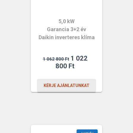
5,0 kW
Garancia 3+2 év
Daikin inverteres klíma
Original
1 022
1 062 800
Ft
price
Current
800
Ft
was:
price
1
is:
KÉRJE AJÁNLATUNKAT
062
1
800 Ft.
022
800 Ft.