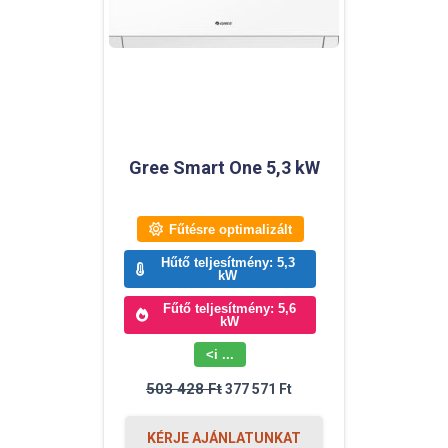
Gree Smart One 5,3 kW
Fűtésre optimalizált
Hűtő teljesítmény: 5,3
kW
Fűtő teljesítmény: 5,6
kW
<i ...
Original
Current
503 428
Ft
377 571
Ft
price
price
was:
is:
503
377
KÉRJE AJÁNLATUNKAT