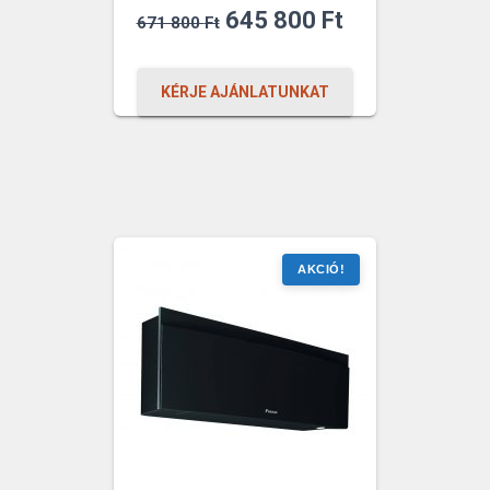
Original
Current
645 800
Ft
671 800
Ft
price
price
was:
is:
KÉRJE AJÁNLATUNKAT
671
645
800 Ft.
800 Ft.