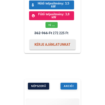
Hűtő teljesítmény: 3,5
kW
Fűtő teljesítmény: 3,8
kW
<i ...
Original
Current
362 966
Ft
272 225
Ft
price
price
was:
is:
362
272
KÉRJE AJÁNLATUNKAT
966 Ft.
225 Ft.