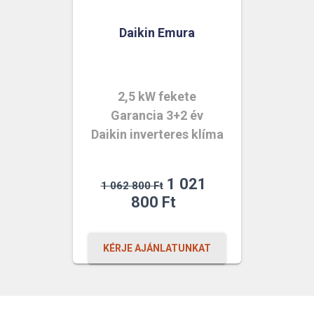
Daikin Emura
2,5 kW fekete
Garancia 3+2 év
Daikin inverteres klíma
Original
1 021
1 062 800
Ft
price
Current
800
Ft
was:
price
1
is:
KÉRJE AJÁNLATUNKAT
062
1
800 Ft.
021
800 Ft.