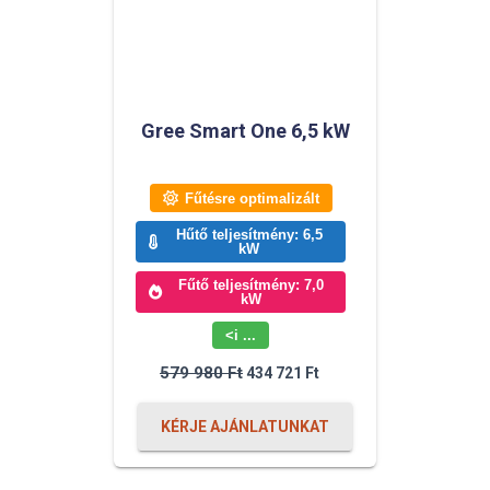
Gree Smart One 6,5 kW
Fűtésre optimalizált
Hűtő teljesítmény: 6,5
kW
Fűtő teljesítmény: 7,0
kW
<i ...
Original
Current
579 980
Ft
434 721
Ft
price
price
was:
is:
579
434
KÉRJE AJÁNLATUNKAT
980 Ft.
721 Ft.