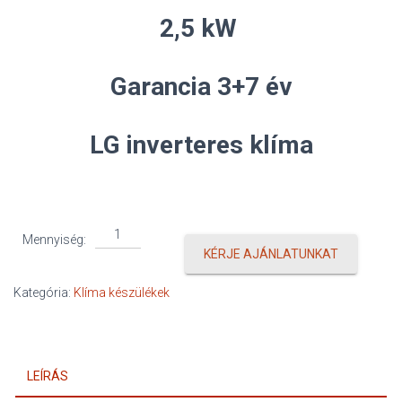
2,5 kW
Garancia 3+7 év
LG inverteres klíma
LG
Mennyiség:
Artcool
KÉRJE AJÁNLATUNKAT
Gallery
Special
Kategória:
Klíma készülékek
mennyiség
LEÍRÁS