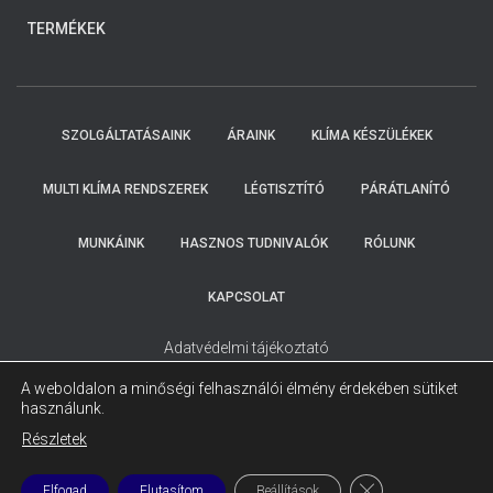
ELKÜLDTE
ADATAIT!
TERMÉKEK
KOLLEGÁINK
HAMAROSAN
FELKERESIK
ÖNT.
SZOLGÁLTATÁSAINK
ÁRAINK
KLÍMA KÉSZÜLÉKEK
MULTI KLÍMA RENDSZEREK
LÉGTISZTÍTÓ
PÁRÁTLANÍTÓ
MUNKÁINK
HASZNOS TUDNIVALÓK
RÓLUNK
KAPCSOLAT
Adatvédelmi tájékoztató
A weboldalon a minőségi felhasználói élmény érdekében sütiket
használunk.
Részletek
CLOSE GDPR COO
Elfogad
Elutasítom
Beállítások