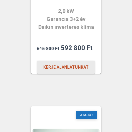
2,0 kW
Garancia 3+2 év
Daikin inverteres klíma
Original
Current
592 800
Ft
615 800
Ft
price
price
was:
is:
KÉRJE AJÁNLATUNKAT
615
592
800 Ft.
800 Ft.