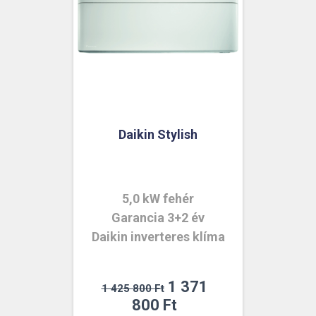
Daikin Stylish
5,0 kW fehér
Garancia 3+2 év
Daikin inverteres klíma
Original
1 371
1 425 800
Ft
price
Current
800
Ft