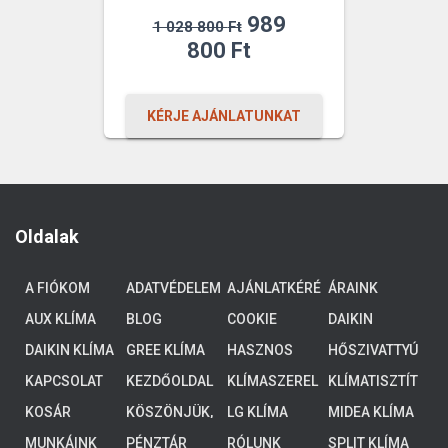
Original
989
1 028 800
Ft
price
Current
800
Ft
was:
price
1
is:
KÉRJE AJÁNLATUNKAT
028
989
800 Ft.
800 Ft.
Oldalak
A FIÓKOM
ADATVÉDELEM
AJÁNLATKÉRÉ
ÁRAINK
S
AUX KLÍMA
BLOG
COOKIE
DAIKIN
POLICY (EU)
ALTHERMA 3
DAIKIN KLÍMA
GREE KLÍMA
HASZNOS
HŐSZIVATTYÚ
ALACSONY
TUDNIVALÓK
K
HŐMÉRSÉKLE
KAPCSOLAT
KEZDŐOLDAL
KLÍMASZEREL
KLÍMATISZTÍT
TŰ
ÉS
ÁS
KOSÁR
KÖSZÖNJÜK,
LG KLÍMA
MIDEA KLÍMA
RENDSZEREK,
HOGY
4-8 KW
MUNKÁINK
PÉNZTÁR
RÓLUNK
SPLIT KLÍMA