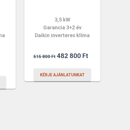
3,5 kW
Garancia 3+2 év
íma
Daikin inverteres klíma
al
Original
Current
482 800
Ft
515 800
Ft
ent
price
price
was:
is:
KÉRJE AJÁNLATUNKAT
515
482
800 Ft.
800 Ft.
t.
t.