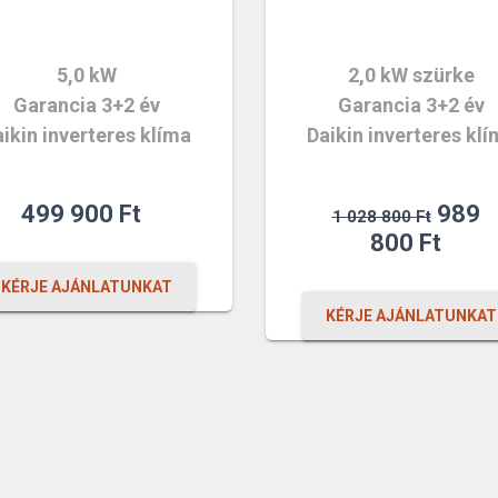
5,0 kW
2,0 kW szürke
Garancia 3+2 év
Garancia 3+2 év
ikin inverteres klíma
Daikin inverteres kl
Origin
499 900
Ft
989
1 028 800
Ft
price
Curr
800
Ft
was:
price
KÉRJE AJÁNLATUNKAT
1
is:
KÉRJE AJÁNLATUNKAT
028
989
800 F
800 F