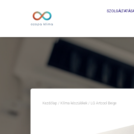
SZOLGÁLTATÁS
Kezdőlap
/
Klíma készülékek
/ LG Artcool Beige