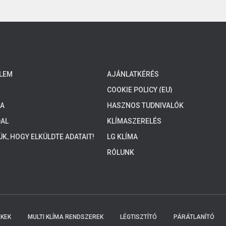
LEM
AJÁNLATKÉRÉS
COOKIE POLICY (EU)
MA
HASZNOS TUDNIVALÓK
AL
KLÍMASZERELÉS
K, HOGY ELKÜLDTE ADATAIT!
LG KLÍMA
NK HAMAROSAN FELKERESIK
RÓLUNK
ÉKEK
MULTI KLÍMA RENDSZEREK
LÉGTISZTÍTÓ
PÁRÁTLANÍTÓ