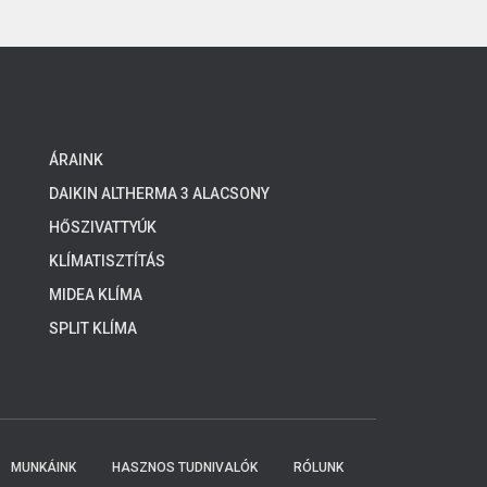
ÁRAINK
DAIKIN ALTHERMA 3 ALACSONY
HŐMÉRSÉKLETŰ RENDSZEREK, 4-8 KW
HŐSZIVATTYÚK
KLÍMATISZTÍTÁS
MIDEA KLÍMA
SPLIT KLÍMA
MUNKÁINK
HASZNOS TUDNIVALÓK
RÓLUNK