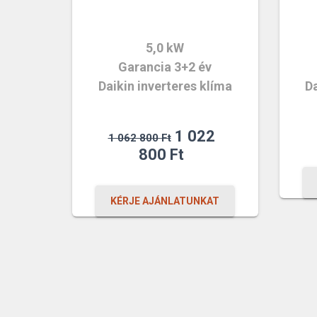
5,0 kW
Garancia 3+2 év
Daikin inverteres klíma
Da
Original
1 022
1 062 800
Ft
price
Current
800
Ft
was:
price
1
is:
KÉRJE AJÁNLATUNKAT
062
1
800 Ft.
022
800 Ft.