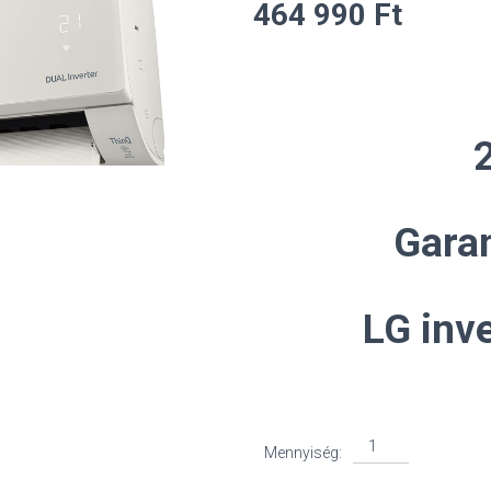
464 990
Ft
Garan
LG inv
LG
Mennyiség:
Artcool
Beige