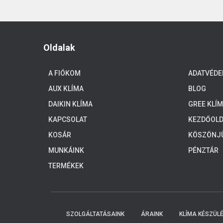
Oldalak
A FIÓKOM
ADATVÉDE
AUX KLÍMA
BLOG
DAIKIN KLÍMA
GREE KLÍ
KAPCSOLAT
KEZDŐOLD
KOSÁR
KÖSZÖNJÜ
KOLLEGÁI
MUNKÁINK
PÉNZTÁR
ÖNT.
TERMÉKEK
SZOLGÁLTATÁSAINK
ÁRAINK
KLÍMA KÉSZÜL