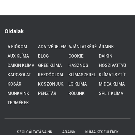
Oldalak
A FIÓKOM
ADATVÉDELEM
AJÁNLATKÉRÉ
ÁRAINK
S
AUX KLÍMA
BLOG
COOKIE
DAIKIN
POLICY (EU)
ALTHERMA 3
DAIKIN KLÍMA
GREE KLÍMA
HASZNOS
HŐSZIVATTYÚ
ALACSONY
TUDNIVALÓK
K
HŐMÉRSÉKLE
KAPCSOLAT
KEZDŐOLDAL
KLÍMASZEREL
KLÍMATISZTÍT
TŰ
ÉS
ÁS
KOSÁR
KÖSZÖNJÜK,
LG KLÍMA
MIDEA KLÍMA
RENDSZEREK,
HOGY
4-8 KW
MUNKÁINK
PÉNZTÁR
RÓLUNK
SPLIT KLÍMA
ELKÜLDTE
ADATAIT!
TERMÉKEK
KOLLEGÁINK
HAMAROSAN
FELKERESIK
ÖNT.
SZOLGÁLTATÁSAINK
ÁRAINK
KLÍMA KÉSZÜLÉKEK