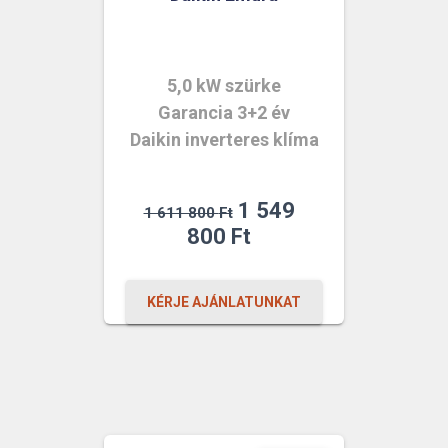
5,0 kW szürke
Garancia 3+2 év
Daikin inverteres klíma
Original
1 549
1 611 800
Ft
price
Current
800
Ft
was:
price
1
is:
KÉRJE AJÁNLATUNKAT
611
1
800 Ft.
549
800 Ft.