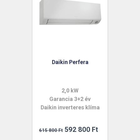
Daikin Perfera
2,0 kW
Garancia 3+2 év
Daikin inverteres klíma
Original
Current
592 800
Ft
615 800
Ft
price
price