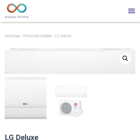
TOGG
Kezdőlap
/
Klíma készülékek
/ LG Deluxe
LG Deluxe