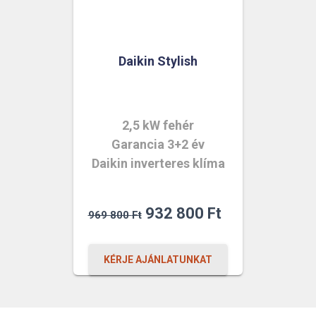
Daikin Stylish
2,5 kW fehér
Garancia 3+2 év
Daikin inverteres klíma
Original
Current
932 800
Ft
969 800
Ft
price
price
was:
is:
KÉRJE AJÁNLATUNKAT
969
932
800 Ft.
800 Ft.