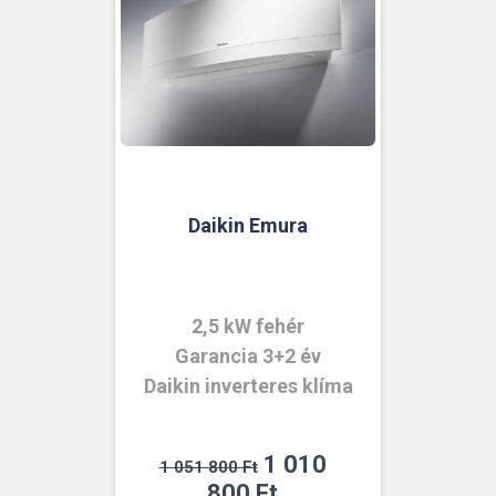
Daikin Emura
2,5 kW fehér
Garancia 3+2 év
Daikin inverteres klíma
Original
1 010
1 051 800
Ft
price
Current
800
Ft