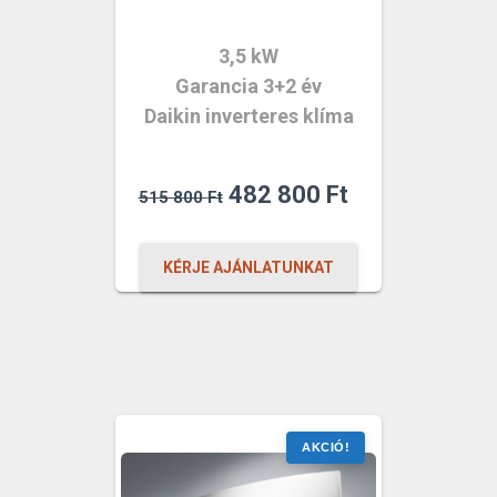
3,5 kW
Garancia 3+2 év
Daikin inverteres klíma
Original
Current
482 800
Ft
515 800
Ft
price
price
was:
is:
KÉRJE AJÁNLATUNKAT
515
482
800 Ft.
800 Ft.