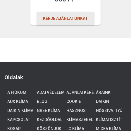
was:
price
1
is:
KÉRJE AJÁNLATUNKAT
051
1
800 Ft.
010
800 Ft.
Oldalak
A FIÓKOM
ADATVÉDELEM
AJÁNLATKÉRÉ
ÁRAINK
S
AUX KLÍMA
BLOG
COOKIE
DAIKIN
POLICY (EU)
ALTHERMA 3
DAIKIN KLÍMA
GREE KLÍMA
HASZNOS
HŐSZIVATTYÚ
ALACSONY
TUDNIVALÓK
K
HŐMÉRSÉKLE
KAPCSOLAT
KEZDŐOLDAL
KLÍMASZEREL
KLÍMATISZTÍT
TŰ
ÉS
ÁS
KOSÁR
KÖSZÖNJÜK,
LG KLÍMA
MIDEA KLÍMA
RENDSZEREK,