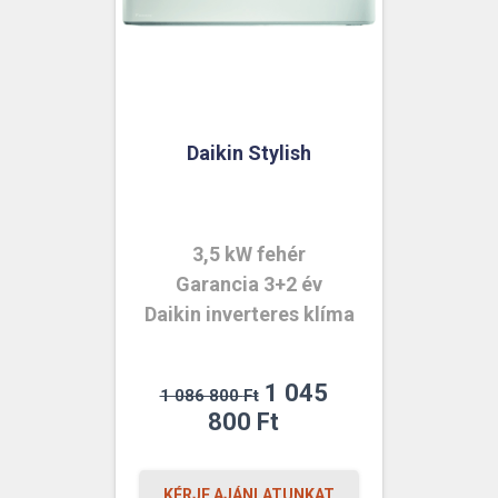
Daikin Stylish
3,5 kW fehér
Garancia 3+2 év
Daikin inverteres klíma
Original
1 045
1 086 800
Ft
price
Current
800
Ft
was:
price
1
is:
KÉRJE AJÁNLATUNKAT