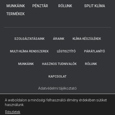
HOGY
4-8 KW
MUNKÁINK
PÉNZTÁR
RÓLUNK
SPLIT KLÍMA
ELKÜLDTE
ADATAIT!
TERMÉKEK
KOLLEGÁINK
HAMAROSAN
FELKERESIK
ÖNT.
SZOLGÁLTATÁSAINK
ÁRAINK
KLÍMA KÉSZÜLÉKEK
MULTI KLÍMA RENDSZEREK
LÉGTISZTÍTÓ
PÁRÁTLANÍTÓ
MUNKÁINK
HASZNOS TUDNIVALÓK
RÓLUNK
KAPCSOLAT
Adatvédelmi tájékoztató
A weboldalon a minőségi felhasználói élmény érdekében sütiket
használunk.
Részletek