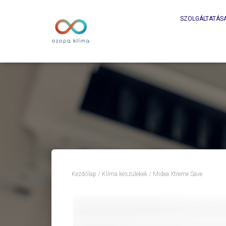
SZOLGÁLTATÁS
Kezdőlap
/
Klíma készülékek
/ Midea Xtreme Save