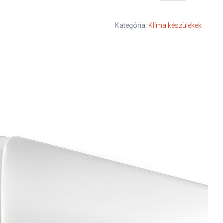
Xtreme
Save
mennyiség
Kategória:
Klíma készülékek