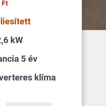
Current
0
Ft
price
liesített
is:
218
2,6 kW
150 Ft.
ancia 5 év
verteres klíma