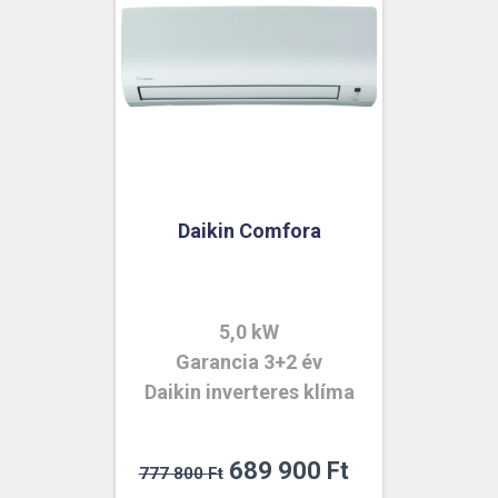
Daikin Comfora
5,0 kW
Garancia 3+2 év
Daikin inverteres klíma
Original
Current
689 900
Ft
777 800
Ft