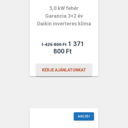
5,0 kW fehér
Garancia 3+2 év
Daikin inverteres klíma
Original
1 371
1 425 800
Ft
price
Current
800
Ft
was:
price
1
is:
KÉRJE AJÁNLATUNKAT
425
1
800 Ft.
371
800 Ft.