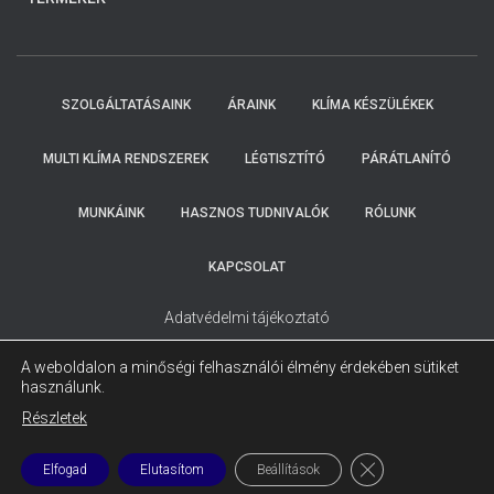
KOLLEGÁINK
HAMAROSAN
FELKERESIK
ÖNT.
SZOLGÁLTATÁSAINK
ÁRAINK
KLÍMA KÉSZÜLÉKEK
MULTI KLÍMA RENDSZEREK
LÉGTISZTÍTÓ
PÁRÁTLANÍTÓ
MUNKÁINK
HASZNOS TUDNIVALÓK
RÓLUNK
KAPCSOLAT
Adatvédelmi tájékoztató
A weboldalon a minőségi felhasználói élmény érdekében sütiket
használunk.
Részletek
CLOSE GDPR COO
Elfogad
Elutasítom
Beállítások