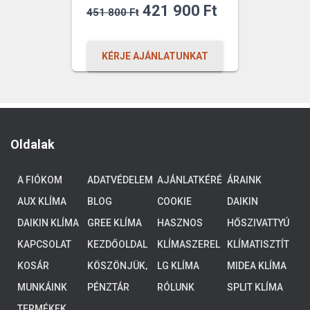
Original
Current
421 900
Ft
451 800
Ft
price
price
was:
is:
KÉRJE AJÁNLATUNKAT
451
421
800 Ft.
900 Ft.
Oldalak
A FIÓKOM
ADATVÉDELEM
AJÁNLATKÉRÉ
ÁRAINK
S
AUX KLÍMA
BLOG
COOKIE
DAIKIN
POLICY (EU)
ALTHERMA 3
DAIKIN KLÍMA
GREE KLÍMA
HASZNOS
HŐSZIVATTYÚ
ALACSONY
TUDNIVALÓK
K
HŐMÉRSÉKLE
KAPCSOLAT
KEZDŐOLDAL
KLÍMASZEREL
KLÍMATISZTÍT
TŰ
ÉS
ÁS
KOSÁR
KÖSZÖNJÜK,
LG KLÍMA
MIDEA KLÍMA
RENDSZEREK,
HOGY
4-8 KW
MUNKÁINK
PÉNZTÁR
RÓLUNK
SPLIT KLÍMA
ELKÜLDTE
ADATAIT!
TERMÉKEK