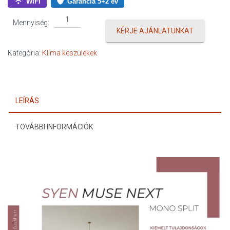
WIFI
Garancia 5+2 év
Syen
Mennyiség:
Muse
KÉRJE AJÁNLATUNKAT
Next
2,7
Kategória:
Klíma készülékek
kW
mennyiség
LEÍRÁS
TOVÁBBI INFORMÁCIÓK