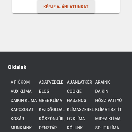
KÉRJE AJÁNLATUNKAT
Oldalak
A FIÓKOM
ADATVÉDELE
AJÁNLATKÉR
ÁRAINK
M
ÉS
AUX KLÍMA
BLOG
COOKIE
DAIKIN
POLICY (EU)
ALTHERMA 3
DAIKIN KLÍMA
GREE KLÍMA
HASZNOS
HŐSZIVATTYÚ
ALACSONY
TUDNIVALÓK
K
HŐMÉRSÉKLE
KAPCSOLAT
KEZDŐOLDAL
KLÍMASZEREL
KLÍMATISZTÍT
TŰ
ÉS
ÁS
KOSÁR
KÖSZÖNJÜK,
LG KLÍMA
MIDEA KLÍMA
RENDSZEREK,
HOGY
4-8 KW
MUNKÁINK
PÉNZTÁR
RÓLUNK
SPLIT KLÍMA
ELKÜLDTE