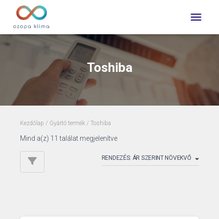
TOGGLE 
Toshiba
Kezdőlap
/ Gyártó termék / Toshiba
Sorted
Mind a(z) 11 találat megjelenítve
by
price:
low
to
high