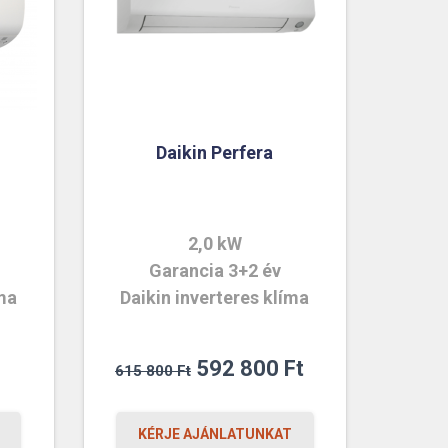
Daikin Perfera
2,0 kW
Garancia 3+2 év
íma
Daikin inverteres klíma
Original
Current
592 800
Ft
615 800
Ft
price
price
was:
is:
KÉRJE AJÁNLATUNKAT
615
592