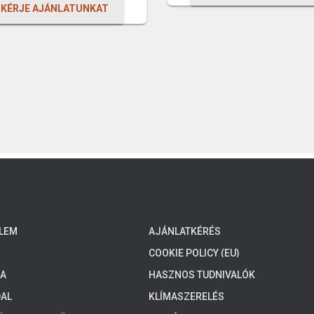
KÉRJE AJÁNLATUNKAT
028
989
800 Ft.
800 Ft.
LEM
AJÁNLATKÉRÉS
COOKIE POLICY (EU)
MA
HASZNOS TUDNIVALÓK
AL
KLÍMASZERELÉS