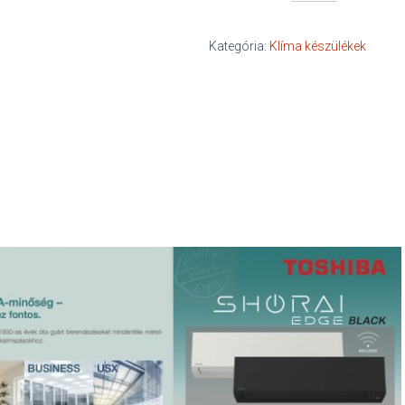
Shorai
Edge
Black
Kategória:
Klíma készülékek
mennyiség