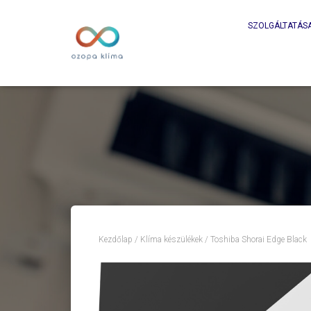
SZOLGÁLTATÁS
Kezdőlap
/
Klíma készülékek
/ Toshiba Shorai Edge Black