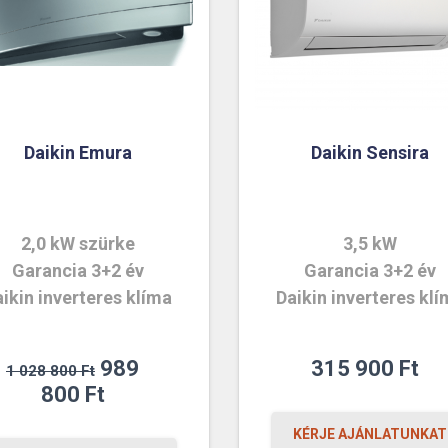
Daikin Emura
Daikin Sensira
2,0 kW szürke
3,5 kW
Garancia 3+2 év
Garancia 3+2 év
ikin inverteres klíma
Daikin inverteres kl
Original
989
315 900
Ft
1 028 800
Ft
price
Current
800
Ft
was:
price
KÉRJE AJÁNLATUNKAT
1
is: