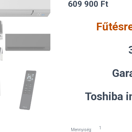
609 900
Ft
Fűtésre
Gar
Toshiba i
Toshiba
Mennyiség: