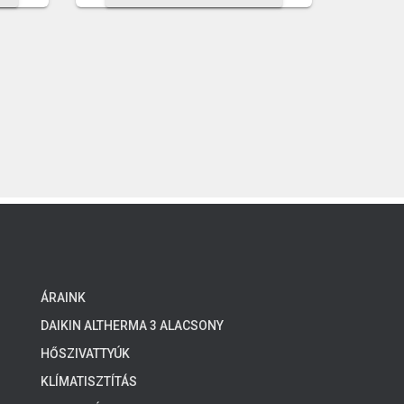
800 Ft.
800 Ft.
ÁRAINK
DAIKIN ALTHERMA 3 ALACSONY
HŐMÉRSÉKLETŰ RENDSZEREK, 4-8 KW
HŐSZIVATTYÚK
KLÍMATISZTÍTÁS