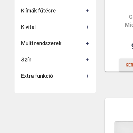
Klímák fűtésre
+
G
Mid
Kivitel
+
Multi rendszerek
+
Szín
+
KÉ
Extra funkció
+