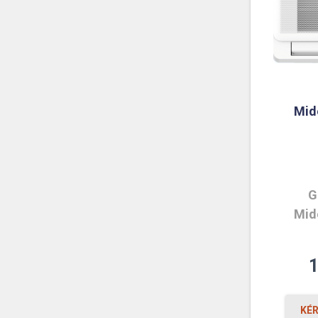
Mid
G
Mid
KÉ