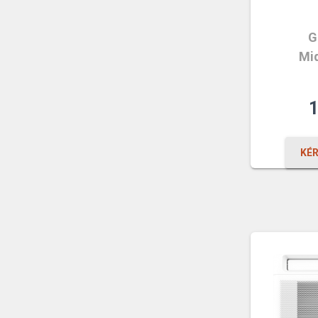
G
Mid
KÉ