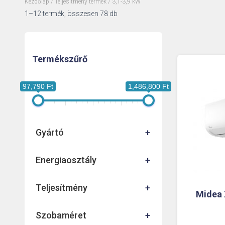
Kezdőlap
/ Teljesítmény termék / 3,1-3,9 kW
Sorted
1–12 termék, összesen 78 db
by
price:
low
to
Termékszűrő
high
97,790 Ft
1,486,800 Ft
Gyártó
+
Energiaosztály
+
Teljesítmény
+
Midea 
Szobaméret
+