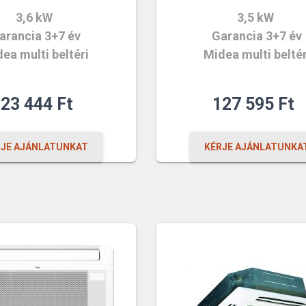
3,6 kW
3,5 kW
arancia 3+7 év
Garancia 3+7 év
ea multi beltéri
Midea multi beltér
123 444
Ft
127 595
Ft
RJE AJÁNLATUNKAT
KÉRJE AJÁNLATUNKA