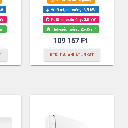
Multi beltéri egység
kW
Hűtő teljesítmény: 3,5 kW
kW
Fűtő teljesítmény: 3,8 kW
m²
Helyiség méret: 25-35 m²
109 157
Ft
T
KÉRJE AJÁNLATUNKAT