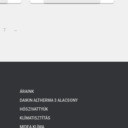
7
→
ÁRAINK
DAIKIN ALTHERMA 3 ALACSONY
HŐMÉRSÉKLETŰ RENDSZEREK, 4-8 KW
HŐSZIVATTYÚK
KLÍMATISZTÍTÁS
MIDEA KLÍMA