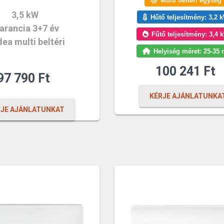
Multi beltéri egység
3,5 kW
Hűtő teljesítmény: 3,2 
arancia 3+7 év
Fűtő teljesítmény: 3,4 
ea multi beltéri
Helyiség méret: 25-35 
100 241
Ft
97 790
Ft
KÉRJE AJÁNLATUNKA
RJE AJÁNLATUNKAT