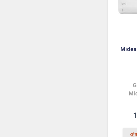
Midea 
G
Mid
KÉ