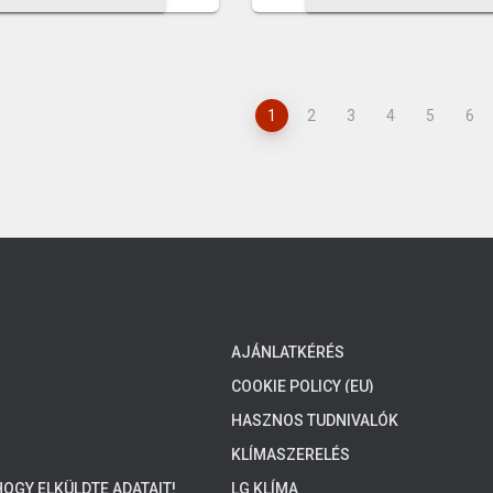
1
2
3
4
5
6
AJÁNLATKÉRÉS
COOKIE POLICY (EU)
HASZNOS TUDNIVALÓK
KLÍMASZERELÉS
OGY ELKÜLDTE ADATAIT!
LG KLÍMA