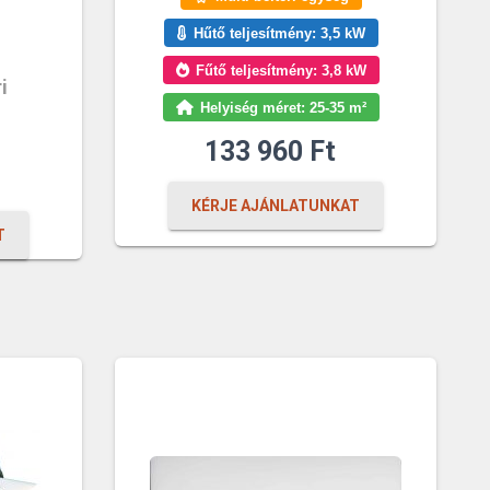
Hűtő teljesítmény: 3,5 kW
Fűtő teljesítmény: 3,8 kW
i
Helyiség méret: 25-35 m²
133 960
Ft
KÉRJE AJÁNLATUNKAT
T