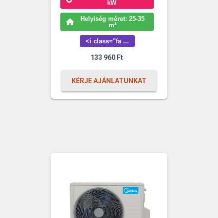
kW
Helyiség méret: 25-35
m²
<i class="fa ...
133 960
Ft
KÉRJE AJÁNLATUNKAT