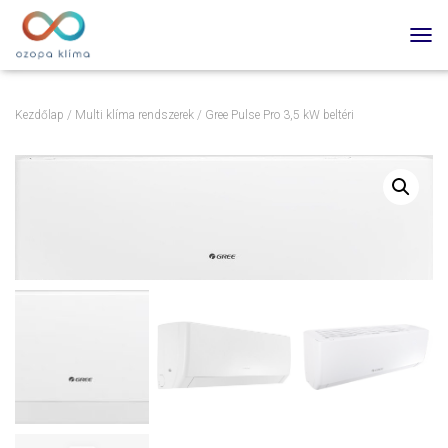
TOGG
Kezdőlap
/
Multi klíma rendszerek
/ Gree Pulse Pro 3,5 kW beltéri