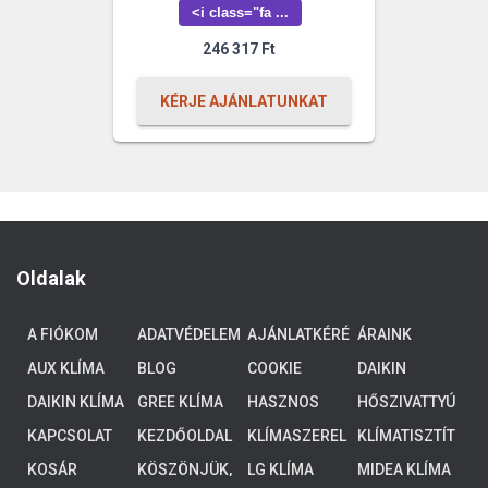
<i class="fa ...
246 317
Ft
KÉRJE AJÁNLATUNKAT
Oldalak
A FIÓKOM
ADATVÉDELEM
AJÁNLATKÉRÉ
ÁRAINK
S
AUX KLÍMA
BLOG
COOKIE
DAIKIN
POLICY (EU)
ALTHERMA 3
DAIKIN KLÍMA
GREE KLÍMA
HASZNOS
HŐSZIVATTYÚ
ALACSONY
TUDNIVALÓK
K
HŐMÉRSÉKLE
KAPCSOLAT
KEZDŐOLDAL
KLÍMASZEREL
KLÍMATISZTÍT
TŰ
ÉS
ÁS
KOSÁR
KÖSZÖNJÜK,
LG KLÍMA
MIDEA KLÍMA
RENDSZEREK,