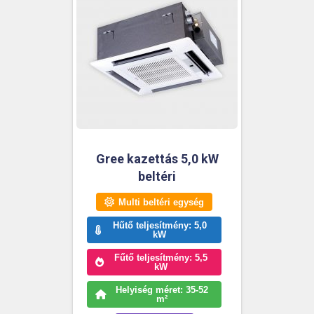
Gree kazettás 5,0 kW
beltéri
Multi beltéri egység
Hűtő teljesítmény: 5,0
kW
Fűtő teljesítmény: 5,5
kW
Helyiség méret: 35-52
m²