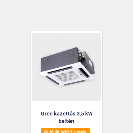
Gree kazettás 3,5 kW
beltéri
Multi beltéri egység