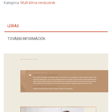
3,5
Kategória:
Multi klíma rendszerek
kW
beltéri
mennyiség
LEÍRÁS
TOVÁBBI INFORMÁCIÓK