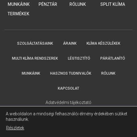
HOGY
4-8 KW
MUNKÁINK
PÉNZTÁR
RÓLUNK
SPLIT KLÍMA
ELKÜLDTE
ADATAIT!
TERMÉKEK
KOLLEGÁINK
HAMAROSAN
FELKERESIK
ÖNT.
SZOLGÁLTATÁSAINK
ÁRAINK
KLÍMA KÉSZÜLÉKEK
MULTI KLÍMA RENDSZEREK
LÉGTISZTÍTÓ
PÁRÁTLANÍTÓ
MUNKÁINK
HASZNOS TUDNIVALÓK
RÓLUNK
KAPCSOLAT
Adatvédelmi tájékoztató
A weboldalon a minőségi felhasználói élmény érdekében sütiket
használunk.
Részletek