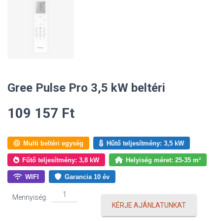
Gree Pulse Pro 3,5 kW beltéri
109 157
Ft
Multi beltéri egység
Hűtő teljesítmény: 3,5 kW
Fűtő teljesítmény: 3,8 kW
Helyiség méret: 25-35 m²
WIFI
Garancia 10 év
Gree
Mennyiség:
Pulse
KÉRJE AJÁNLATUNKAT
Pro