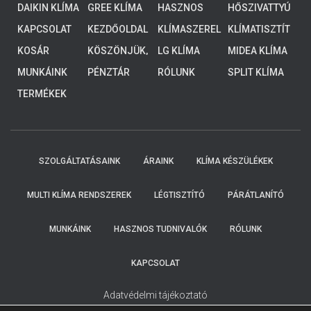
DAIKIN KLÍMA
GREE KLÍMA
HASZNOS
HŐSZIVATTYÚ
ALACSONY
TUDNIVALÓK
K
HŐMÉRSÉKLE
KAPCSOLAT
KEZDŐOLDAL
KLÍMASZEREL
KLÍMATISZTÍT
TŰ
ÉS
ÁS
KOSÁR
KÖSZÖNJÜK,
LG KLÍMA
MIDEA KLÍMA
RENDSZEREK,
HOGY
4-8 KW
MUNKÁINK
PÉNZTÁR
RÓLUNK
SPLIT KLÍMA
ELKÜLDTE
ADATAIT!
TERMÉKEK
KOLLEGÁINK
HAMAROSAN
FELKERESIK
ÖNT.
SZOLGÁLTATÁSAINK
ÁRAINK
KLÍMA KÉSZÜLÉKEK
MULTI KLÍMA RENDSZEREK
LÉGTISZTÍTÓ
PÁRÁTLANÍTÓ
MUNKÁINK
HASZNOS TUDNIVALÓK
RÓLUNK
KAPCSOLAT
Adatvédelmi tájékoztató