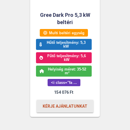
Gree Dark Pro 5,3 kW
beltéri
Multi beltéri egység
Hűtő teljesítmény: 5,3
kW
Fűtő teljesítmény: 5,6
kW
Helyiség méret: 35-52
m²
<i class="fa ...
154 076
Ft
KÉRJE AJÁNLATUNKAT