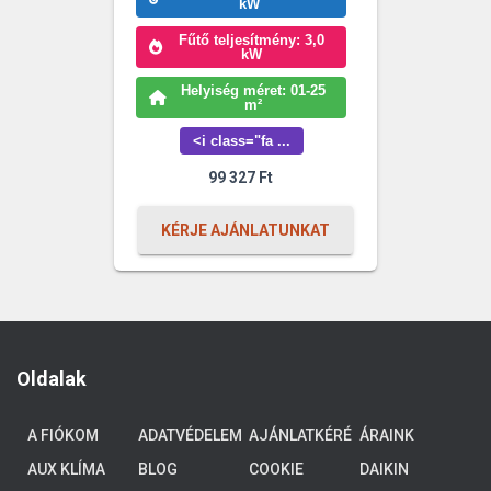
kW
Fűtő teljesítmény: 3,0
kW
Helyiség méret: 01-25
m²
<i class="fa ...
99 327
Ft
KÉRJE AJÁNLATUNKAT
Oldalak
A FIÓKOM
ADATVÉDELEM
AJÁNLATKÉRÉ
ÁRAINK
S
AUX KLÍMA
BLOG
COOKIE
DAIKIN
POLICY (EU)
ALTHERMA 3