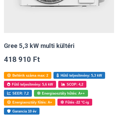
Gree 5,3 kW multi kültéri
418 910
Ft
Beltérik száma max: 2
Hűtő teljesítmény: 5,3 kW
Fűtő teljesítmény: 5,6 kW
SCOP: 4,2
SEER: 7,2
Energiaosztály hűtés: A++
Energiaosztály fűtés: A+
Fűtés -22 °C-ig
Garancia 10 év