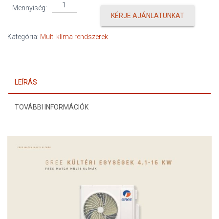
Gree
Mennyiség:
5,3
KÉRJE AJÁNLATUNKAT
kW
multi
Kategória:
Multi klíma rendszerek
kültéri
mennyiség
LEÍRÁS
TOVÁBBI INFORMÁCIÓK