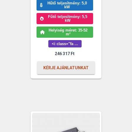
Hűtő teljesítmény: 5,0
kW
Fűtő teljesítmény: 5,5
kW
Helyiség méret: 35-52
m²
<i class="fa ...
246 317
Ft
KÉRJE AJÁNLATUNKAT