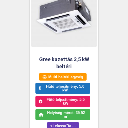
Gree kazettás 3,5 kW
beltéri
Multi beltéri egység
Hűtő teljesítmény: 5,0
kW
Fűtő teljesítmény: 5,5
kW
Helyiség méret: 35-52
m²
<i class="fa ...