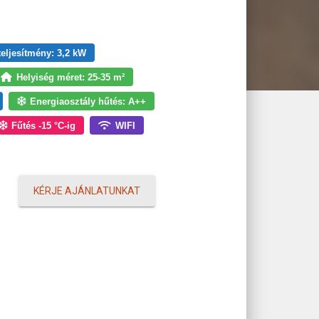
teljesítmény: 3,2 kW
Helyiség méret: 25-35 m²
Energiaosztály hűtés: A++
Fűtés -15 °C-ig
WIFI
KÉRJE AJÁNLATUNKAT