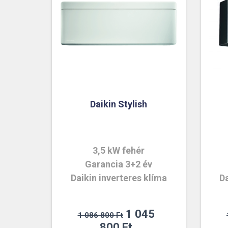
Daikin Stylish
3,5 kW fehér
Garancia 3+2 év
Daikin inverteres klíma
Da
Original
1 045
1 086 800
Ft
price
Current
800
Ft