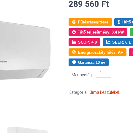
289 560
Ft
Fűtésrásegítésre
Hűtő 
Fűtő teljesítmény: 3,4 kW
SCOP: 4,0
SEER: 6,1
Energiaosztály fűtés: A+
Garancia 10 év
Gree
Mennyiség:
Pulse
3,2
kW
Kategória:
Klíma készülékek
mennyiség