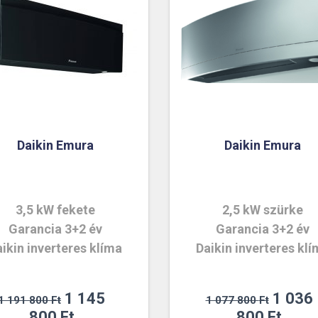
Daikin Emura
Daikin Emura
3,5 kW fekete
2,5 kW szürke
Garancia 3+2 év
Garancia 3+2 év
ikin inverteres klíma
Daikin inverteres kl
Original
Origin
1 145
1 036
1 191 800
Ft
1 077 800
Ft
price
Current
price
Curr
800
Ft
800
Ft