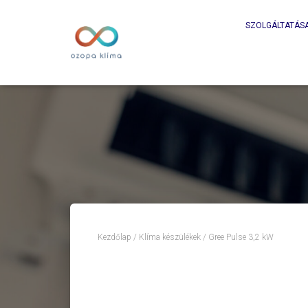
SZOLGÁLTATÁS
Kezdőlap
/
Klíma készülékek
/ Gree Pulse 3,2 kW