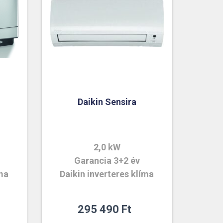
Daikin Sensira
2,0 kW
Garancia 3+2 év
íma
Daikin inverteres klíma
al
295 490
Ft
ent