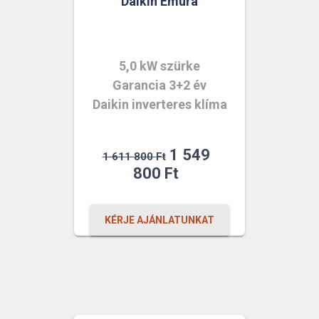
Daikin Emura
5,0 kW szürke
Garancia 3+2 év
Daikin inverteres klíma
Original
1 549
1 611 800
Ft
price
Current
800
Ft
was:
price
1
is:
KÉRJE AJÁNLATUNKAT
611
1
800 Ft.
549
800 Ft.