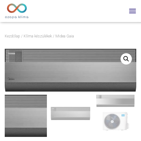
TOGG
Kezdőlap
/
Klíma készülékek
/ Midea Gaia