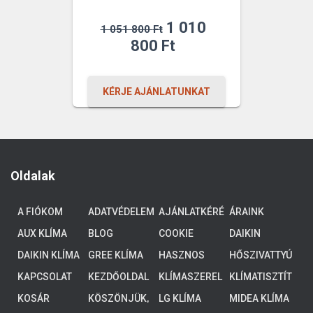
Original
1 010
1 051 800
Ft
price
Current
800
Ft
was:
price
1
is:
KÉRJE AJÁNLATUNKAT
051
1
800 Ft.
010
800 Ft.
Oldalak
A FIÓKOM
ADATVÉDELEM
AJÁNLATKÉRÉ
ÁRAINK
S
AUX KLÍMA
BLOG
COOKIE
DAIKIN
POLICY (EU)
ALTHERMA 3
DAIKIN KLÍMA
GREE KLÍMA
HASZNOS
HŐSZIVATTYÚ
ALACSONY
TUDNIVALÓK
K
HŐMÉRSÉKLE
KAPCSOLAT
KEZDŐOLDAL
KLÍMASZEREL
KLÍMATISZTÍT
TŰ
ÉS
ÁS
KOSÁR
KÖSZÖNJÜK,
LG KLÍMA
MIDEA KLÍMA
RENDSZEREK,
HOGY