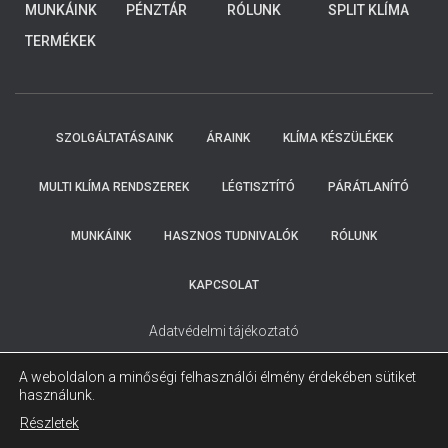
4-8 KW
MUNKÁINK
PÉNZTÁR
RÓLUNK
SPLIT KLÍMA
ELKÜLDTE
ADATAIT!
TERMÉKEK
KOLLEGÁINK
HAMAROSAN
FELKERESIK
ÖNT.
SZOLGÁLTATÁSAINK
ÁRAINK
KLÍMA KÉSZÜLÉKEK
MULTI KLÍMA RENDSZEREK
LÉGTISZTÍTÓ
PÁRÁTLANÍTÓ
MUNKÁINK
HASZNOS TUDNIVALÓK
RÓLUNK
KAPCSOLAT
Adatvédelmi tájékoztató
A weboldalon a minőségi felhasználói élmény érdekében sütiket
használunk.
Részletek