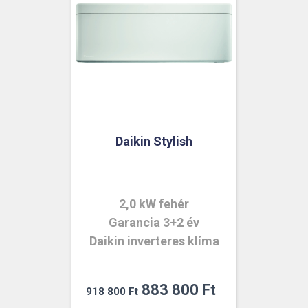
Daikin Stylish
2,0 kW fehér
Garancia 3+2 év
Daikin inverteres klíma
Original
Current
883 800
Ft
918 800
Ft
price
price